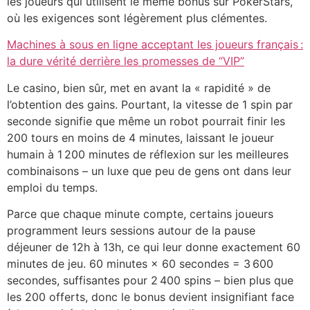
les joueurs qui utilisent le même bonus sur PokerStars,
où les exigences sont légèrement plus clémentes.
Machines à sous en ligne acceptant les joueurs français :
la dure vérité derrière les promesses de “VIP”
Le casino, bien sûr, met en avant la « rapidité » de
l’obtention des gains. Pourtant, la vitesse de 1 spin par
seconde signifie que même un robot pourrait finir les
200 tours en moins de 4 minutes, laissant le joueur
humain à 1 200 minutes de réflexion sur les meilleures
combinaisons – un luxe que peu de gens ont dans leur
emploi du temps.
Parce que chaque minute compte, certains joueurs
programment leurs sessions autour de la pause
déjeuner de 12h à 13h, ce qui leur donne exactement 60
minutes de jeu. 60 minutes × 60 secondes = 3 600
secondes, suffisantes pour 2 400 spins – bien plus que
les 200 offerts, donc le bonus devient insignifiant face