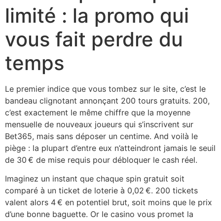
limité : la promo qui
vous fait perdre du
temps
Le premier indice que vous tombez sur le site, c’est le
bandeau clignotant annonçant 200 tours gratuits. 200,
c’est exactement le même chiffre que la moyenne
mensuelle de nouveaux joueurs qui s’inscrivent sur
Bet365, mais sans déposer un centime. And voilà le
piège : la plupart d’entre eux n’atteindront jamais le seuil
de 30 € de mise requis pour débloquer le cash réel.
Imaginez un instant que chaque spin gratuit soit
comparé à un ticket de loterie à 0,02 €. 200 tickets
valent alors 4 € en potentiel brut, soit moins que le prix
d’une bonne baguette. Or le casino vous promet la