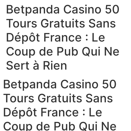
Betpanda Casino 50
Tours Gratuits Sans
Dépôt France : Le
Coup de Pub Qui Ne
Sert à Rien
Betpanda Casino 50
Tours Gratuits Sans
Dépôt France : Le
Coup de Pub Qui Ne