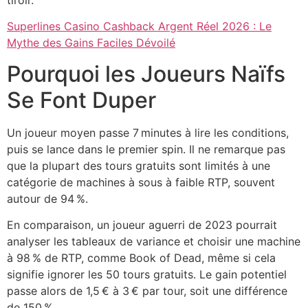
Superlines Casino Cashback Argent Réel 2026 : Le
Mythe des Gains Faciles Dévoilé
Pourquoi les Joueurs Naïfs
Se Font Duper
Un joueur moyen passe 7 minutes à lire les conditions,
puis se lance dans le premier spin. Il ne remarque pas
que la plupart des tours gratuits sont limités à une
catégorie de machines à sous à faible RTP, souvent
autour de 94 %.
En comparaison, un joueur aguerri de 2023 pourrait
analyser les tableaux de variance et choisir une machine
à 98 % de RTP, comme Book of Dead, même si cela
signifie ignorer les 50 tours gratuits. Le gain potentiel
passe alors de 1,5 € à 3 € par tour, soit une différence
de 150 %.