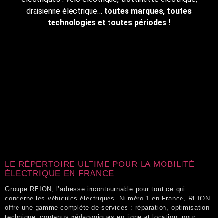
draisienne électrique…
toutes marques, toutes
technologies et toutes périodes !
LE RÉPERTOIRE ULTIME POUR LA MOBILITÉ
ÉLECTRIQUE EN FRANCE
Groupe REION, l’adresse incontournable pour tout ce qui
concerne les véhicules électriques. Numéro 1 en France, REION
offre une gamme complète de services : réparation, optimisation
technique, contenus pédagogiques en ligne et location, pour