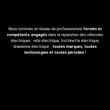
Nous sommes un réseau de professionnels
formés et
compétents
,
engagés
dans la réparation des véhicules
électriques : vélo électrique, trottinette électrique,
draisienne électrique…
toutes marques, toutes
technologies et toutes périodes !