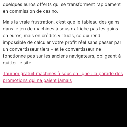
quelques euros offerts qui se transforment rapidement
en commission de casino.
Mais la vraie frustration, c’est que le tableau des gains
dans le jeu de machines à sous n’affiche pas les gains
en euros, mais en crédits virtuels, ce qui rend
impossible de calculer votre profit réel sans passer par
un convertisseur tiers – et le convertisseur ne
fonctionne pas sur les anciens navigateurs, obligeant à
quitter le site.
Tournoi gratuit machines à sous en ligne : la parade des
promotions qui ne paient jamais