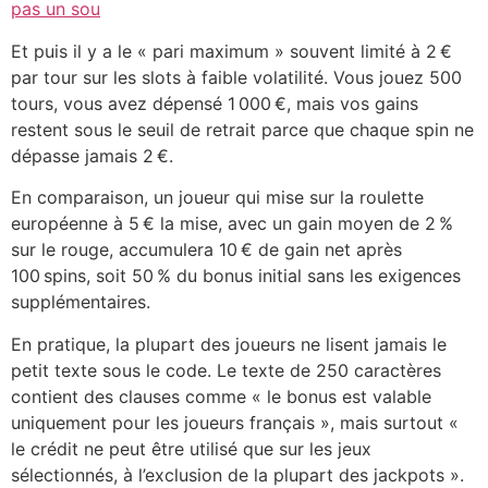
pas un sou
Et puis il y a le « pari maximum » souvent limité à 2 €
par tour sur les slots à faible volatilité. Vous jouez 500
tours, vous avez dépensé 1 000 €, mais vos gains
restent sous le seuil de retrait parce que chaque spin ne
dépasse jamais 2 €.
En comparaison, un joueur qui mise sur la roulette
européenne à 5 € la mise, avec un gain moyen de 2 %
sur le rouge, accumulera 10 € de gain net après
100 spins, soit 50 % du bonus initial sans les exigences
supplémentaires.
En pratique, la plupart des joueurs ne lisent jamais le
petit texte sous le code. Le texte de 250 caractères
contient des clauses comme « le bonus est valable
uniquement pour les joueurs français », mais surtout «
le crédit ne peut être utilisé que sur les jeux
sélectionnés, à l’exclusion de la plupart des jackpots ».