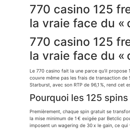
770 casino 125 fr
la vraie face du «
770 casino 125 fr
la vraie face du «
Le 770 casino fait la une parce qu’il propose 1
couvre même pas les frais de transaction de 5
Starburst, avec son RTP de 96,1 %, rend cet es
Pourquoi les 125 spins
Premièrement, chaque spin gratuit se transfor
la mise minimum de 1 € exigée par Betclic pou
imposent un wagering de 30 x le gain, ce qui 