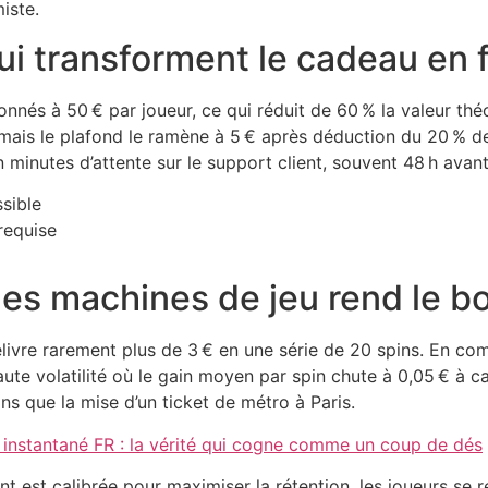
iste.
i transforment le cadeau en 
fonnés à 50 € par joueur, ce qui réduit de 60 % la valeur th
, mais le plafond le ramène à 5 € après déduction du 20 % 
n minutes d’attente sur le support client, souvent 48 h avant
sible
requise
des machines de jeu rend le bo
livre rarement plus de 3 € en une série de 20 spins. En com
ute volatilité où le gain moyen par spin chute à 0,05 € à c
ns que la mise d’un ticket de métro à Paris.
instantané FR : la vérité qui cogne comme un coup de dés
 est calibrée pour maximiser la rétention, les joueurs se 